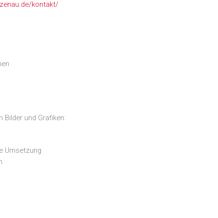
lzenau.de/kontakt/
hen
 Bilder und Grafiken:
he Umsetzung
n